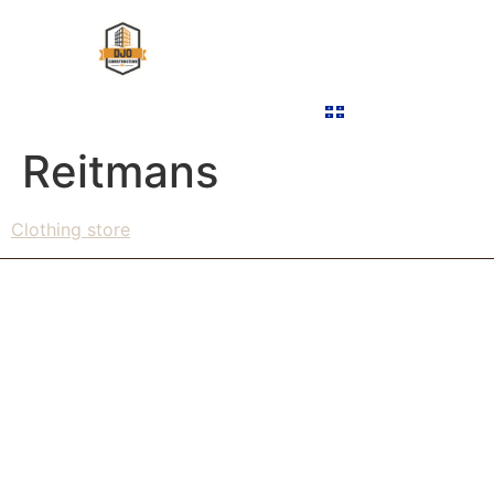
ABOUT US
COMMERCIAL MILLWORK
OUR PROJECTS
CONTACT US
FRANÇAIS
Reitmans
Clothing store