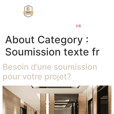
À PROPOS
ÉBÉNISTERIE COMMERCIALE
NOS PROJETS
NOUS JOINDRE
ENGLISH
About Category :
Soumission texte fr
Besoin d’une soumission
pour votre projet?