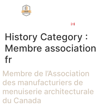
À PROPOS
ÉBÉNISTERIE COMMERCIALE
NOS PROJETS
NOUS JOINDRE
ENGLISH
History Category :
Membre association
fr
Membre de l’Association
des manufacturiers de
menuiserie architecturale
du Canada