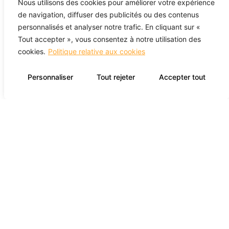
Nous utilisons des cookies pour améliorer votre expérience
de navigation, diffuser des publicités ou des contenus
personnalisés et analyser notre trafic. En cliquant sur «
Contactez-Nous
Tout accepter », vous consentez à notre utilisation des
cookies.
Politique relative aux cookies
Personnaliser
Tout rejeter
Accepter tout
Propulsé par Miitems
TOUS DROITS RÉSERVÉS 2026
POLITIQUE DE CONFIDENTIALITÉ DES DONNÉES