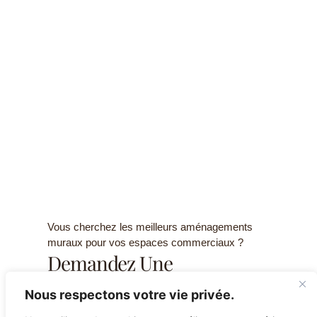
Vous cherchez les meilleurs aménagements
muraux pour vos espaces commerciaux ?
Demandez Une
Consultation Gratuite Et
Nous respectons votre vie privée.
Une Estimation De Prix