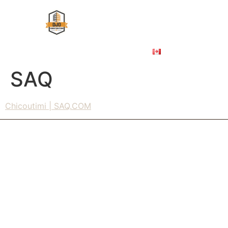
À PROPOS
ÉBÉNISTERIE COMMERCIALE
NOS PROJETS
NOUS JOINDRE
ENGLISH
SAQ
Chicoutimi | SAQ.COM