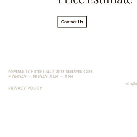
Contact Us
POWERED BY MIITEMS ALL RIGHTS RESERVED 2026
Em
MONDAY – FRIDAY 8AM – 5PM
info@
PRIVACY POLICY