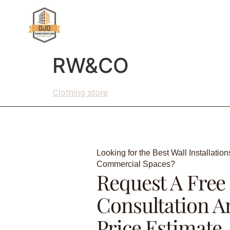
ABOUT U
RW&CO
Clothing store
Looking for the Best Wall Installation
Commercial Spaces?
Request A Free
Consultation A
Price Estimate