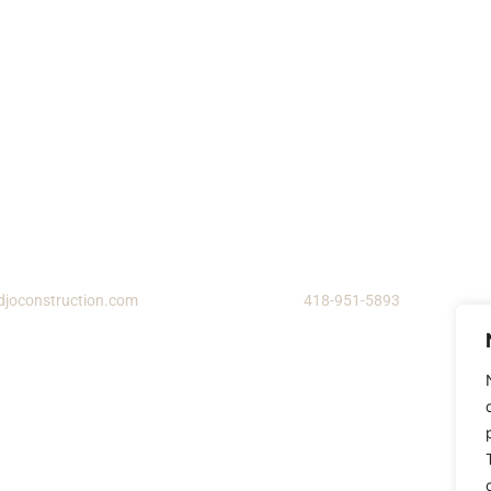
ail address
Phone
djoconstruction.com
418-951-5893