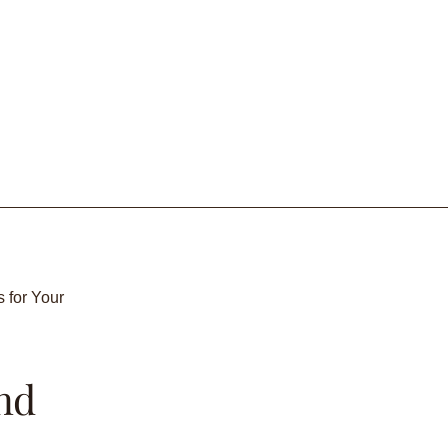
S
COMMERCIAL MILLWORK
OUR PROJECTS
s for Your
nd